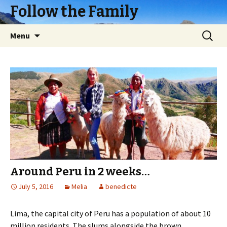
Follow the Family
Skip
Search
Menu
to
for:
content
Around Peru in 2 weeks…
July 5, 2016
Melia
benedicte
Lima, the capital city of Peru has a population of about 10
million residents. The slums alongside the brown