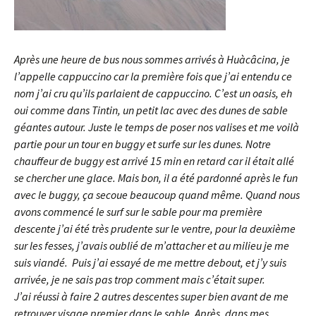
Après une heure de bus nous sommes arrivés à Huàcâcina, je
l’appelle cappuccino car la première fois que j’ai entendu ce
nom j’ai cru qu’ils parlaient de cappuccino. C’est un oasis, eh
oui comme dans Tintin, un petit lac avec des dunes de sable
géantes autour. Juste le temps de poser nos valises et me voilà
partie pour un tour en buggy et surfe sur les dunes. Notre
chauffeur de buggy est arrivé 15 min en retard car il était allé
se chercher une glace. Mais bon, il a été pardonné après le fun
avec le buggy, ça secoue beaucoup quand même. Quand nous
avons commencé le surf sur le sable pour ma première
descente j’ai été très prudente sur le ventre, pour la deuxième
sur les fesses, j’avais oublié de m’attacher et au
milieu je me
suis viandé. Puis j’ai essayé de me mettre debout, et j’y suis
arrivée, je ne sais pas trop comment mais c’était super.
J’ai réussi à faire 2 autres descentes super bien avant de me
retrouver visage premier dans le sable. Après, dans mes