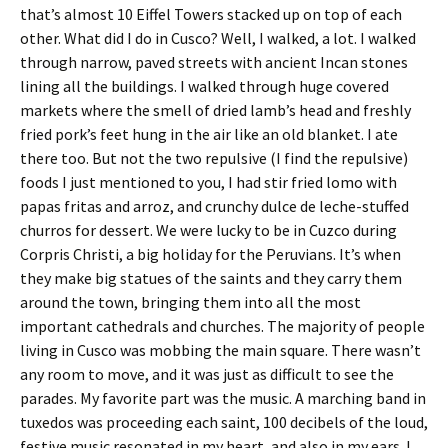
that’s almost 10 Eiffel Towers stacked up on top of each
other. What did I do in Cusco? Well, I walked, a lot. I walked
through narrow, paved streets with ancient Incan stones
lining all the buildings. I walked through huge covered
markets where the smell of dried lamb’s head and freshly
fried pork’s feet hung in the air like an old blanket. I ate
there too. But not the two repulsive (I find the repulsive)
foods I just mentioned to you, I had stir fried lomo with
papas fritas and arroz, and crunchy dulce de leche-stuffed
churros for dessert. We were lucky to be in Cuzco during
Corpris Christi, a big holiday for the Peruvians. It’s when
they make big statues of the saints and they carry them
around the town, bringing them into all the most
important cathedrals and churches. The majority of people
living in Cusco was mobbing the main square. There wasn’t
any room to move, and it was just as difficult to see the
parades. My favorite part was the music. A marching band in
tuxedos was proceeding each saint, 100 decibels of the loud,
festive music resonated in my heart, and also in my ears. I