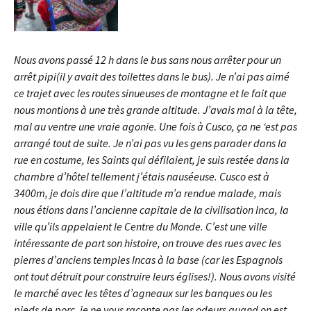
Nous avons passé 12 h dans le bus sans nous arrêter pour un
arrêt pipi(il y avait des toilettes dans le bus). Je n’ai pas aimé
ce trajet avec les routes sinueuses de montagne et le fait que
nous montions à une très grande altitude. J’avais mal à la tête,
mal au ventre une vraie agonie. Une fois à Cusco, ça ne ‘est pas
arrangé tout de suite. Je n’ai pas vu les gens parader dans la
rue en costume, les Saints qui défilaient, je suis restée dans la
chambre d’hôtel tellement j’étais nauséeuse. Cusco est à
3400m, je dois dire que l’altitude m’a rendue malade, mais
nous étions dans l’ancienne capitale de la civilisation Inca, la
ville qu’ils appelaient le Centre du Monde. C’est une ville
intéressante de part son histoire, on trouve des rues avec les
pierres d’anciens temples Incas à la base (car les Espagnols
ont tout détruit pour construire leurs églises!). Nous avons visité
le marché avec les têtes d’agneaux sur les banques ou les
pieds de porc, je ne vous raconte pas les odeurs quand on est